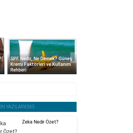
›
?
SPF Nedir, Ne Demek? Güneş
Kolajen Krem Nedir, Ne 
Kremi Faktörleri ve Kullanım
Yarar? Faydaları ve Ku
Rehberi
Yöntemleri
ON YAZILAR6565
Zeka Nedir Özet?