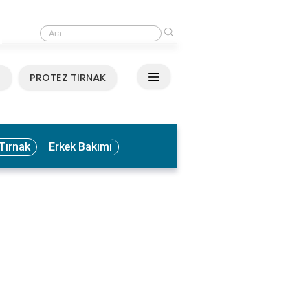
›
Medikal El ve Ayak Bakımı Nedir? Faydaları ve Uygulama Yöntemleri
N
PROTEZ TIRNAK
Tırnak
Erkek Bakımı