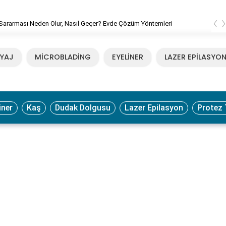
‹
Sararması Neden Olur, Nasıl Geçer? Evde Çözüm Yöntemleri
YAJ
MİCROBLADİNG
EYELİNER
LAZER EPİLASYO
iner
Kaş
Dudak Dolgusu
Lazer Epilasyon
Protez 