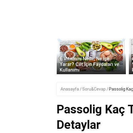
‹
onik Asit Nedir, Ne İşe
E Vitamini Nedir, Ne İşe
 Cilt İçin Faydaları ve
Yarar? Cilt İçin Faydaları ve
ımı..
Kullanımı
Anasayfa
Soru&Cevap
Passolig Kaç
Passolig Kaç 
Detaylar