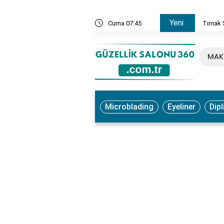
Yeni
, Ne İşe Yarar? Faydaları ve Kullanım Yöntemleri
Cuma 07:45
Tırnak 
MAK
Microblading
Eyeliner
Dipl