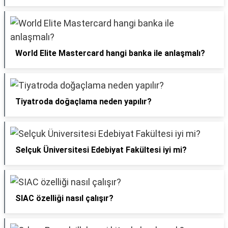
World Elite Mastercard hangi banka ile anlaşmalı?
Tiyatroda doğaçlama neden yapılır?
Selçuk Üniversitesi Edebiyat Fakültesi iyi mi?
SIAC özelliği nasıl çalışır?