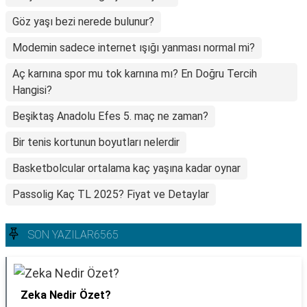
Göz yaşı bezi nerede bulunur?
Modemin sadece internet ışığı yanması normal mi?
Aç karnına spor mu tok karnına mı? En Doğru Tercih
Hangisi?
Beşiktaş Anadolu Efes 5. maç ne zaman?
Bir tenis kortunun boyutları nelerdir
Basketbolcular ortalama kaç yaşına kadar oynar
Passolig Kaç TL 2025? Fiyat ve Detaylar
SON YAZILAR6565
Zeka Nedir Özet?