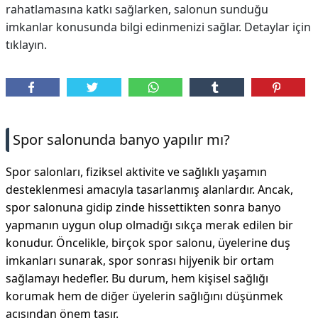
rahatlamasına katkı sağlarken, salonun sunduğu
imkanlar konusunda bilgi edinmenizi sağlar. Detaylar için
tıklayın.
Spor salonunda banyo yapılır mı?
Spor salonları, fiziksel aktivite ve sağlıklı yaşamın
desteklenmesi amacıyla tasarlanmış alanlardır. Ancak,
spor salonuna gidip zinde hissettikten sonra banyo
yapmanın uygun olup olmadığı sıkça merak edilen bir
konudur. Öncelikle, birçok spor salonu, üyelerine duş
imkanları sunarak, spor sonrası hijyenik bir ortam
sağlamayı hedefler. Bu durum, hem kişisel sağlığı
korumak hem de diğer üyelerin sağlığını düşünmek
açısından önem taşır.