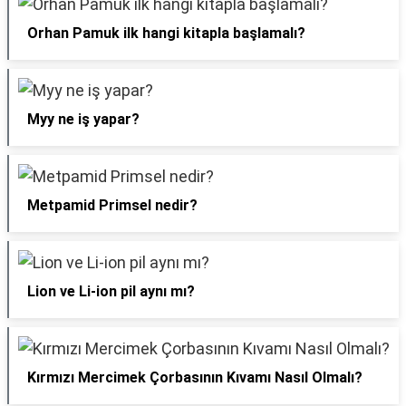
Orhan Pamuk ilk hangi kitapla başlamalı?
Myy ne iş yapar?
Metpamid Primsel nedir?
Lion ve Li-ion pil aynı mı?
Kırmızı Mercimek Çorbasının Kıvamı Nasıl Olmalı?