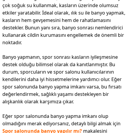
çok soğuk su kullanmak, kasların üzerinde olumsuz
etkiler yaratabilir. İdeal olarak, ılık su ile banyo yapmak,
kasların hem gevşemesini hem de rahatlamasını
destekler. Bunun yanı sıra, banyo sonrası nemlendirici
kullanarak cildin kurumasını engellemek de önemli bir
noktadır.
Banyo yapmanın, spor sonrası kasların iyileşmesine
destek olduğu bilimsel olarak da kanıtlanmıştır. Bu
durum, sporcuların ve spor salonu kullanıcılarının
kendilerini daha iyi hissetmelerine yardımcı olur. Eğer
spor salonunda banyo yapma imkanı varsa, bu fırsatı
değerlendirmek, sağlıklı yaşamı destekleyen bir
alışkanlık olarak karşımıza çıkar.
Eğer spor salonunda banyo yapma imkanı olup
olmadığını merak ediyorsanız, detaylı bilgi almak için
Spor salonunda banyo yapılır mı?
makalesini