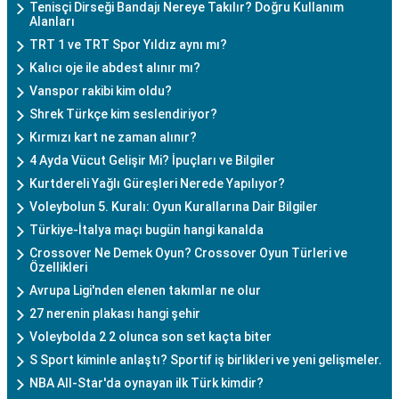
Tenisçi Dirseği Bandajı Nereye Takılır? Doğru Kullanım
Alanları
TRT 1 ve TRT Spor Yıldız aynı mı?
Kalıcı oje ile abdest alınır mı?
Vanspor rakibi kim oldu?
Shrek Türkçe kim seslendiriyor?
Kırmızı kart ne zaman alınır?
4 Ayda Vücut Gelişir Mi? İpuçları ve Bilgiler
Kurtdereli Yağlı Güreşleri Nerede Yapılıyor?
Voleybolun 5. Kuralı: Oyun Kurallarına Dair Bilgiler
Türkiye-İtalya maçı bugün hangi kanalda
Crossover Ne Demek Oyun? Crossover Oyun Türleri ve
Özellikleri
Avrupa Ligi'nden elenen takımlar ne olur
27 nerenin plakası hangi şehir
Voleybolda 2 2 olunca son set kaçta biter
S Sport kiminle anlaştı? Sportif iş birlikleri ve yeni gelişmeler.
NBA All-Star'da oynayan ilk Türk kimdir?