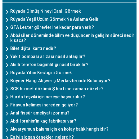
Rüyada Ölmüş Nineyi Canlı Görmek
Rüyada Yeşil Üzüm Görmek Ne Anlama Gelir
GTA Lester görevleri ne kadar para verir?
Abbâsîler döneminde bilim ve düşüncenin gelişim süreci nedir
kısaca?
Bilet dijital kartı nedir?
Yakıt pompası arızası nasıl anlaşılır?
Akıllı telefon bağımlılığı nasıl bırakılır?
Rüyada Yılan Kestiğini Görmek
Boyner Hangi Alışveriş Merkezlerinde Bulunuyor?
SGK hizmet dökümü Ş harfi ne zaman düzelir?
Hurda teşviki için nereye başvurulur?
Firavun kelimesi nereden geliyor?
Anal fissür ameliyatı zor mu?
Abdi Ibrahim'in kaç fabrikası var?
Akvaryumun bakımı için en kolay balık hangisidir?
En iyi slogan örnekleri nelerdir?