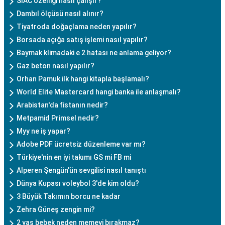
SIAC özelliği nasıl çalışır?
Dambıl ölçüsü nasıl alınır?
Tiyatroda doğaçlama neden yapılır?
Borsada açığa satış işlemi nasıl yapılır?
Baymak klimadaki e 2 hatası ne anlama geliyor?
Gaz beton nasıl yapılır?
Orhan Pamuk ilk hangi kitapla başlamalı?
World Elite Mastercard hangi banka ile anlaşmalı?
Arabistan'da fistanın nedir?
Metpamid Primsel nedir?
Myy ne iş yapar?
Adobe PDF ücretsiz düzenleme var mı?
Türkiye'nin en iyi takımı GS mi FB mi
Alperen Şengün'ün sevgilisi nasıl tanıştı
Dünya Kupası voleybol 3'de kim oldu?
3 Büyük Takımın borcu ne kadar
Zehra Güneş zengin mi?
2 yaş bebek neden memeyi bırakmaz?