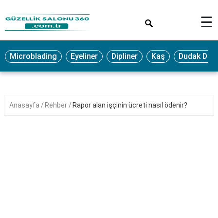
×
☰
MAKYAJ
Microblading
Eyeliner
Dipliner
Kaş
Dudak Dol
MİCROBLADİNG
EYELİNER
LAZER
Anasayfa
Rehber
Rapor alan işçinin ücreti nasıl ödenir?
EPİLASYON
PROTEZ
TIRNAK
PEELİNG
ERKEK
BAKIMI
CİLT
BAKIMI