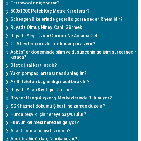
Terrawool ne işe yarar?
500x1300 Petek Kaç Metre Kare Isıtır?
Schengen ülkelerinde geçerli sigorta neden önemlidir?
Rüyada Ölmüş Nineyi Canlı Görmek
Rüyada Yeşil Üzüm Görmek Ne Anlama Gelir
GTA Lester görevleri ne kadar para verir?
Abbâsîler döneminde bilim ve düşüncenin gelişim süreci nedir
kısaca?
Bilet dijital kartı nedir?
Yakıt pompası arızası nasıl anlaşılır?
Akıllı telefon bağımlılığı nasıl bırakılır?
Rüyada Yılan Kestiğini Görmek
Boyner Hangi Alışveriş Merkezlerinde Bulunuyor?
SGK hizmet dökümü Ş harfi ne zaman düzelir?
Hurda teşviki için nereye başvurulur?
Firavun kelimesi nereden geliyor?
Anal fissür ameliyatı zor mu?
Abdi Ibrahim'in kaç fabrikası var?