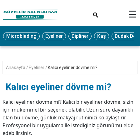
×
☰
MAKYAJ
Microblading
Eyeliner
Dipliner
Kaş
Dudak Dol
MİCROBLADİNG
EYELİNER
LAZER
Anasayfa
Eyeliner
Kalıcı eyeliner dövme mi?
EPİLASYON
PROTEZ
Kalıcı eyeliner dövme mi?
TIRNAK
PEELİNG
Kalıcı eyeliner dövme mi? Kalıcı bir eyeliner dövme, sizin
için mükemmel bir seçenek olabilir. Uzun süre dayanıklı
ERKEK
olan bu dövme, günlük makyaj rutininizi kolaylaştırır.
BAKIMI
Profesyonel bir uygulama ile istediğiniz görünümü elde
CİLT
edebilirsiniz.
BAKIMI