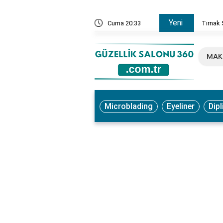
Yeni
, Ne İşe Yarar? Faydaları ve Kullanım Yöntemleri
Cuma 20:33
Tırnak 
MAK
Microblading
Eyeliner
Dipl