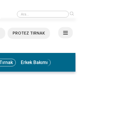
›
Medikal El ve Ayak Bakımı Nedir? Faydaları ve Uygulama Yöntemleri
N
PROTEZ TIRNAK
Tırnak
Erkek Bakımı