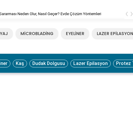
‹
Sararması Neden Olur, Nasıl Geçer? Evde Çözüm Yöntemleri
YAJ
MİCROBLADİNG
EYELİNER
LAZER EPİLASYO
iner
Kaş
Dudak Dolgusu
Lazer Epilasyon
Protez 