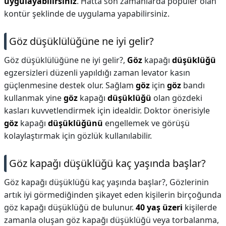
uygulayabilirsiniz
. Hatta son zamanlarda popüler olan
kontür şeklinde de uygulama yapabilirsiniz.
Göz düşüklülüğüne ne iyi gelir?
Göz düşüklülüğüne ne iyi gelir?,
Göz
kapağı
düşüklüğü
egzersizleri düzenli yapıldığı zaman levator kasın
güçlenmesine destek olur. Sağlam
göz
için
göz
bandı
kullanmak yine
göz
kapağı
düşüklüğü
olan gözdeki
kasları kuvvetlendirmek için idealdir. Doktor önerisiyle
göz
kapağı
düşüklüğünü
engellemek ve görüşü
kolaylaştırmak için gözlük kullanılabilir.
Göz kapağı düşüklüğü kaç yaşında başlar?
Göz kapağı düşüklüğü kaç yaşında başlar?,
Gözlerinin
artık iyi görmediğinden şikayet eden kişilerin birçoğunda
göz kapağı düşüklüğü de bulunur.
40 yaş üzeri
kişilerde
zamanla oluşan göz kapağı düşüklüğü veya torbalanma,