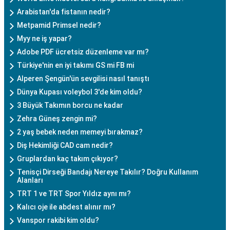
Arabistan'da fistanın nedir?
Metpamid Primsel nedir?
Myy ne iş yapar?
Adobe PDF ücretsiz düzenleme var mı?
Türkiye'nin en iyi takımı GS mi FB mi
Alperen Şengün'ün sevgilisi nasıl tanıştı
Dünya Kupası voleybol 3'de kim oldu?
3 Büyük Takımın borcu ne kadar
Zehra Güneş zengin mi?
2 yaş bebek neden memeyi bırakmaz?
Diş Hekimliği CAD cam nedir?
Gruplardan kaç takım çıkıyor?
Tenisçi Dirseği Bandajı Nereye Takılır? Doğru Kullanım
Alanları
TRT 1 ve TRT Spor Yıldız aynı mı?
Kalıcı oje ile abdest alınır mı?
Vanspor rakibi kim oldu?