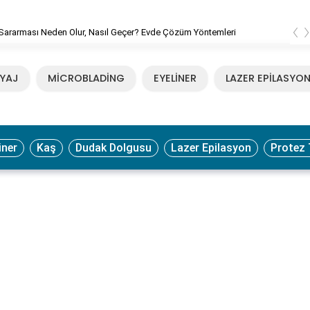
‹
Sararması Neden Olur, Nasıl Geçer? Evde Çözüm Yöntemleri
YAJ
MİCROBLADİNG
EYELİNER
LAZER EPİLASYO
iner
Kaş
Dudak Dolgusu
Lazer Epilasyon
Protez 