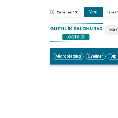
Yeni
, Ne İşe Yarar? Faydaları ve Kullanım Yöntemleri
Cumartesi 10:55
Tırnak 
MAK
Microblading
Eyeliner
Dipl