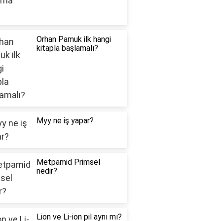
Orhan Pamuk ilk hangi
kitapla başlamalı?
Myy ne iş yapar?
Metpamid Primsel
nedir?
Lion ve Li-ion pil aynı mı?