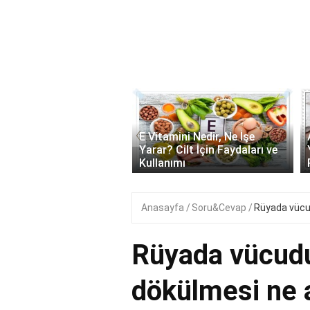
‹
onik Asit Nedir, Ne İşe
E Vitamini Nedir, Ne İşe
 Cilt İçin Faydaları ve
Yarar? Cilt İçin Faydaları ve
ımı..
Kullanımı
Anasayfa
Soru&Cevap
Rüyada vücu
Rüyada vücud
dökülmesi ne 