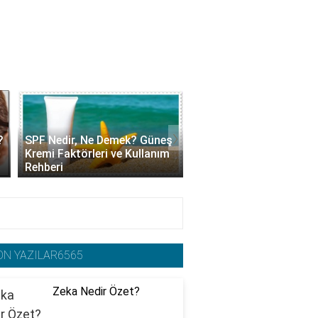
›
?
SPF Nedir, Ne Demek? Güneş
Kolajen Krem Nedir, Ne 
Kremi Faktörleri ve Kullanım
Yarar? Faydaları ve Ku
Rehberi
Yöntemleri
ON YAZILAR6565
Zeka Nedir Özet?