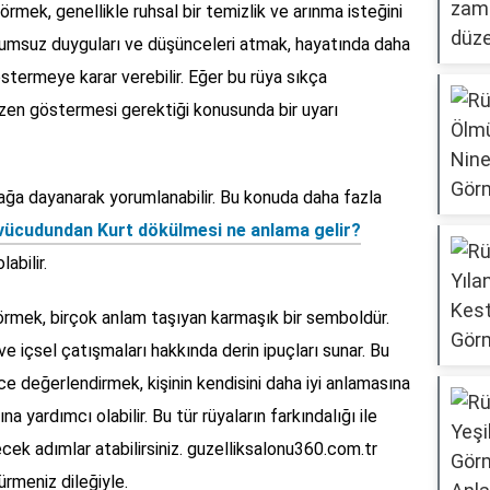
ek, genellikle ruhsal bir temizlik ve arınma isteğini
i olumsuz duyguları ve düşünceleri atmak, hayatında daha
östermeye karar verebilir. Eğer bu rüya sıkça
 özen göstermesi gerektiği konusunda bir uyarı
ynağa dayanarak yorumlanabilir. Bu konuda daha fazla
vücudundan Kurt dökülmesi ne anlama gelir?
abilir.
rmek, birçok anlam taşıyan karmaşık bir semboldür.
i ve içsel çatışmaları hakkında derin ipuçları sunar. Bu
ice değerlendirmek, kişinin kendisini daha iyi anlamasına
 yardımcı olabilir. Bu tür rüyaların farkındalığı ile
yecek adımlar atabilirsiniz. guzelliksalonu360.com.tr
ürmeniz dileğiyle.