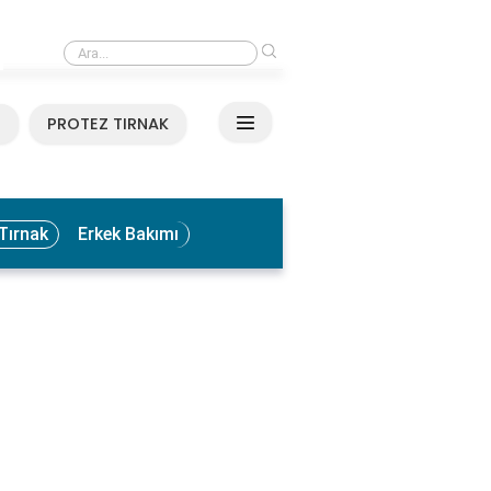
›
Medikal El ve Ayak Bakımı Nedir? Faydaları ve Uygulama Yöntemleri
N
PROTEZ TIRNAK
Tırnak
Erkek Bakımı