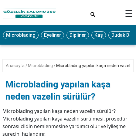
×
☰
MAKYAJ
Microblading
Eyeliner
Dipliner
Kaş
Dudak Dol
MİCROBLADİNG
EYELİNER
LAZER
Anasayfa
Microblading
Microblading yapılan kaşa neden vazelin 
EPİLASYON
PROTEZ
Microblading yapılan kaşa
TIRNAK
neden vazelin sürülür?
PEELİNG
ERKEK
Microblading yapılan kaşa neden vazelin sürülür?
BAKIMI
Microblading yapılan kaşa vazelin sürülmesi, prosedür
sonrası cildin nemlenmesine yardımcı olur ve iyileşme
CİLT
sürecini hızlandırır.
BAKIMI