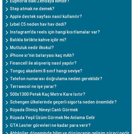
Euphoria'daki Zendaya kimdir?
Step atmak ne demek?
Apple destek sayfası nasıl kullanılır?
Lvbel C5 neden hav hav dedi?
Instagram'da reels için hangi kısıtlamalar var?
Balıkla birlikte kahve içilir mi?
Mutluluk nedir ilkokul?
iPhone xr'nin bataryası kaç mAh?
Financell ile alışveriş nasıl yapılır?
Tonguç akademi 8 sınıf hangi seviye?
Telefon numarası doğrulama neden gereklidir?
Terrawool ne işe yarar?
500x1300 Petek Kaç Metre Kare Isıtır?
Schengen ülkelerinde geçerli sigorta neden önemlidir?
Rüyada Ölmüş Nineyi Canlı Görmek
Rüyada Yeşil Üzüm Görmek Ne Anlama Gelir
GTA Lester görevleri ne kadar para verir?
Abbâsîler döneminde bilim ve düşüncenin gelişim süreci nedir