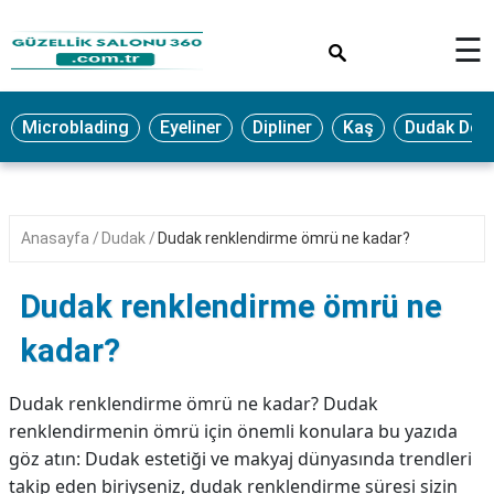
×
☰
MAKYAJ
Microblading
Eyeliner
Dipliner
Kaş
Dudak Dol
MİCROBLADİNG
EYELİNER
LAZER
Anasayfa
Dudak
Dudak renklendirme ömrü ne kadar?
EPİLASYON
PROTEZ
Dudak renklendirme ömrü ne
TIRNAK
kadar?
PEELİNG
ERKEK
Dudak renklendirme ömrü ne kadar? Dudak
BAKIMI
renklendirmenin ömrü için önemli konulara bu yazıda
göz atın: Dudak estetiği ve makyaj dünyasında trendleri
CİLT
takip eden biriyseniz, dudak renklendirme süresi sizin
BAKIMI