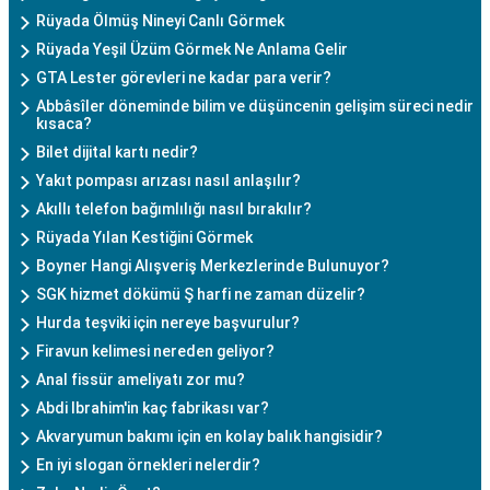
Rüyada Ölmüş Nineyi Canlı Görmek
Rüyada Yeşil Üzüm Görmek Ne Anlama Gelir
GTA Lester görevleri ne kadar para verir?
Abbâsîler döneminde bilim ve düşüncenin gelişim süreci nedir
kısaca?
Bilet dijital kartı nedir?
Yakıt pompası arızası nasıl anlaşılır?
Akıllı telefon bağımlılığı nasıl bırakılır?
Rüyada Yılan Kestiğini Görmek
Boyner Hangi Alışveriş Merkezlerinde Bulunuyor?
SGK hizmet dökümü Ş harfi ne zaman düzelir?
Hurda teşviki için nereye başvurulur?
Firavun kelimesi nereden geliyor?
Anal fissür ameliyatı zor mu?
Abdi Ibrahim'in kaç fabrikası var?
Akvaryumun bakımı için en kolay balık hangisidir?
En iyi slogan örnekleri nelerdir?