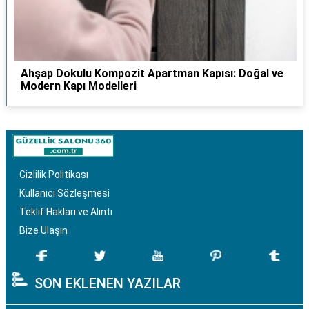
Ahşap Dokulu Kompozit Apartman Kapısı: Doğal ve
Modern Kapı Modelleri
Gizlilik Politikası
Kullanıcı Sözleşmesi
Teklif Hakları ve Alıntı
Bize Ulaşın
SON EKLENEN YAZILAR