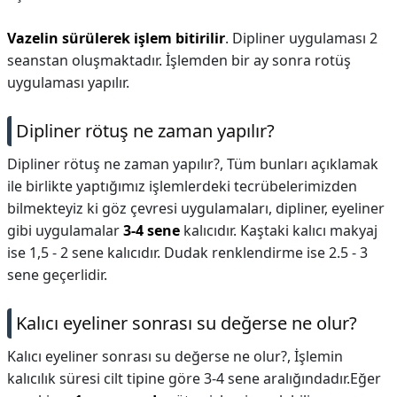
Vazelin sürülerek işlem bitirilir
. Dipliner uygulaması 2
seanstan oluşmaktadır. İşlemden bir ay sonra rotüş
uygulaması yapılır.
Dipliner rötuş ne zaman yapılır?
Dipliner rötuş ne zaman yapılır?,
Tüm bunları açıklamak
ile birlikte yaptığımız işlemlerdeki tecrübelerimizden
bilmekteyiz ki göz çevresi uygulamaları, dipliner, eyeliner
gibi uygulamalar
3-4 sene
kalıcıdır. Kaştaki kalıcı makyaj
ise 1,5 - 2 sene kalıcıdır. Dudak renklendirme ise 2.5 - 3
sene geçerlidir.
Kalıcı eyeliner sonrası su değerse ne olur?
Kalıcı eyeliner sonrası su değerse ne olur?,
İşlemin
kalıcılık süresi cilt tipine göre 3-4 sene aralığındadır.Eğer