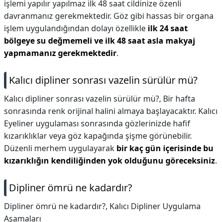
işlemi yapılır yapılmaz ilk 48 saat cildinize özenli
davranmanız gerekmektedir. Göz gibi hassas bir organa
işlem uygulandığından dolayı özellikle
ilk 24 saat
bölgeye su değmemeli ve ilk 48 saat asla makyaj
yapmamanız gerekmektedir
.
Kalıcı dipliner sonrası vazelin sürülür mü?
Kalıcı dipliner sonrası vazelin sürülür mü?,
Bir hafta
sonrasında renk orijinal halini almaya başlayacaktır. Kalıcı
Eyeliner uygulaması sonrasında gözlerinizde hafif
kızarıklıklar veya göz kapağında şişme görünebilir.
Düzenli merhem uygulayarak
bir kaç gün içerisinde bu
kızarıklığın kendiliğinden yok olduğunu göreceksiniz
.
Dipliner ömrü ne kadardır?
Dipliner ömrü ne kadardır?,
Kalıcı Dipliner Uygulama
Aşamaları