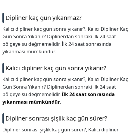
Dipliner kaç gün yıkanmaz?
Kalıcı dipliner kaç gün sonra yıkanır?, Kalıcı Dipliner Kaç
Gün Sonra Yıkanır? Diplinerdan sonraki ilk 24 saat
bölgeye su değmemelidir. İlk 24 saat sonrasında
yıkanması mümkündür.
Kalıcı dipliner kaç gün sonra yıkanır?
Kalıcı dipliner kaç gün sonra yıkanır?,
Kalıcı Dipliner Kaç
Gün Sonra Yıkanır? Diplinerdan sonraki ilk 24 saat
bölgeye su değmemelidir.
İlk 24 saat sonrasında
yıkanması mümkündür
.
Dipliner sonrası şişlik kaç gün sürer?
Dipliner sonrası şişlik kaç gün sürer?,
Kalıcı dipliner