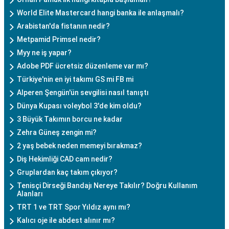
World Elite Mastercard hangi banka ile anlaşmalı?
Arabistan'da fistanın nedir?
Metpamid Primsel nedir?
Myy ne iş yapar?
Adobe PDF ücretsiz düzenleme var mı?
Türkiye'nin en iyi takımı GS mi FB mi
Alperen Şengün'ün sevgilisi nasıl tanıştı
Dünya Kupası voleybol 3'de kim oldu?
3 Büyük Takımın borcu ne kadar
Zehra Güneş zengin mi?
2 yaş bebek neden memeyi bırakmaz?
Diş Hekimliği CAD cam nedir?
Gruplardan kaç takım çıkıyor?
Tenisçi Dirseği Bandajı Nereye Takılır? Doğru Kullanım
Alanları
TRT 1 ve TRT Spor Yıldız aynı mı?
Kalıcı oje ile abdest alınır mı?