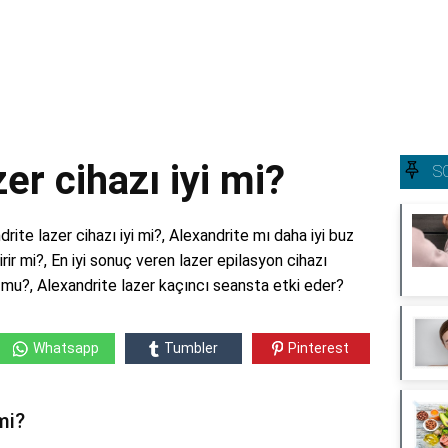
er cihazı iyi mi?
S
drite lazer cihazı iyi mi?, Alexandrite mı daha iyi buz
irir mi?, En iyi sonuç veren lazer epilasyon cihazı
r mu?, Alexandrite lazer kaçıncı seansta etki eder?
Whatsapp
Tumbler
Pinterest
mi?