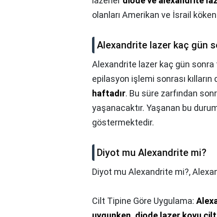
lazerler
diode ve alexandrite laz
olanları Amerikan ve İsrail kökenli
Alexandrite lazer kaç gün s
Alexandrite lazer kaç gün sonra 
epilasyon işlemi sonrası kılları
haftadır
. Bu süre zarfından sonr
yaşanacaktır. Yaşanan bu durum 
göstermektedir.
Diyot mu Alexandrite mi?
Diyot mu Alexandrite mi?,
Alexan
Cilt Tipine Göre Uygulama:
Alexa
uygunken, diode lazer koyu ciltl