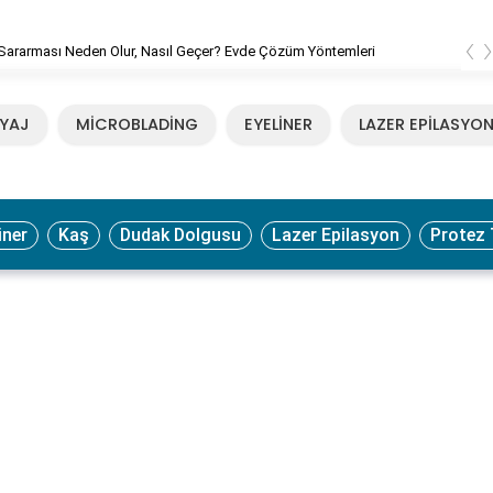
‹
Sararması Neden Olur, Nasıl Geçer? Evde Çözüm Yöntemleri
YAJ
MİCROBLADİNG
EYELİNER
LAZER EPİLASYO
iner
Kaş
Dudak Dolgusu
Lazer Epilasyon
Protez 