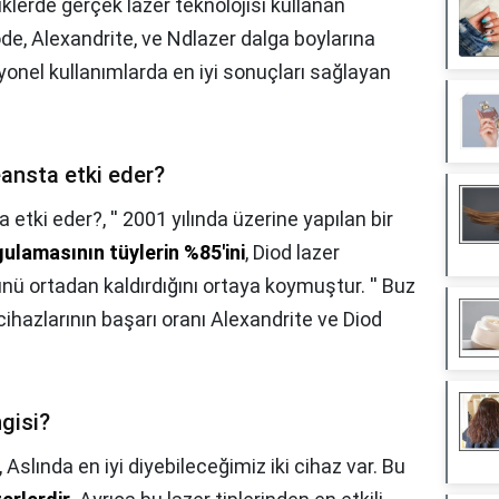
iklerde gerçek lazer teknolojisi kullanan
iode, Alexandrite, ve Ndlazer dalga boylarına
yonel kullanımlarda en iyi sonuçları sağlayan
eansta etki eder?
a etki eder?,
'' 2001 yılında üzerine yapılan bir
ulamasının tüylerin %85'ini
, Diod lazer
nü ortadan kaldırdığını ortaya koymuştur. '' Buz
 cihazlarının başarı oranı Alexandrite ve Diod
ngisi?
,
Aslında en iyi diyebileceğimiz iki cihaz var. Bu