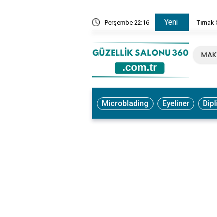
Yeni
, Ne İşe Yarar? Faydaları ve Kullanım Yöntemleri
Perşembe 22:16
Tırnak 
MAK
Microblading
Eyeliner
Dipl