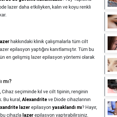
e lazer daha etkiliyken, kalın ve koyu renkli
kar.
azer
hakkındaki klinik çalışmalarla tüm cilt
ı lazer epilasyon yaptığını kanıtlamıştır. Tüm bu
zün en gelişmiş lazer epilasyon yöntemi olarak
ı mı?
,
Cihaz seçiminde kıl ve cilt tipinin, renginin
. Bu kural,
Alexandrite
ve Diode cihazlarının
xandrite lazer
epilasyon
yasaklandı mı
? Hayır,
e bu cihazla
lazer
epilasyon yaptırabilirsiniz.