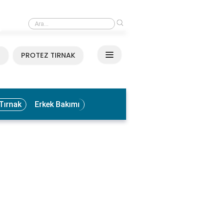
›
Medikal El ve Ayak Bakımı Nedir? Faydaları ve Uygulama Yöntemleri
N
PROTEZ TIRNAK
Tırnak
Erkek Bakımı