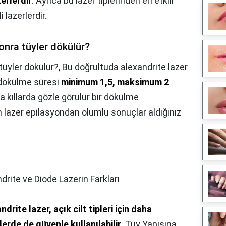
erlerdir
. Ayrıca bu lazer tiplerinden en etkili
 lazerlerdir.
onra tüyler dökülür?
tüyler dökülür?,
Bu doğrultuda alexandrite lazer
n dökülme süresi
minimum 1,5, maksimum 2
a kıllarda gözle görülür bir dökülme
lazer epilasyondan olumlu sonuçlar aldığınız
drite ve Diode Lazerin Farkları
ndrite lazer, açık cilt tipleri için daha
erde de güvenle kullanılabilir
. Tüy Yapısına